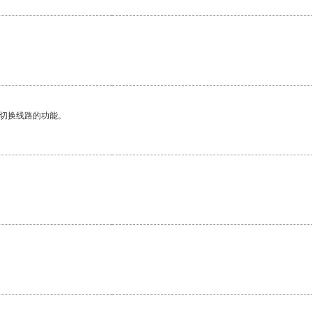
动切换线路的功能。