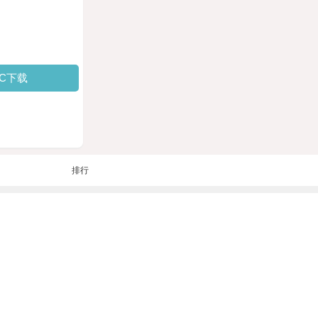
PC下载
排行