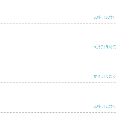
支持
[0]
反对
[0]
支持
[0]
反对
[0]
支持
[0]
反对
[0]
支持
[0]
反对
[0]