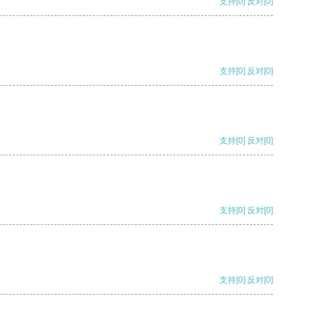
支持
[0]
反对
[0]
支持
[0]
反对
[0]
支持
[0]
反对
[0]
支持
[0]
反对
[0]
支持
[0]
反对
[0]