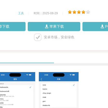
工具
|
时间：2025-08-29
|
卓下载
苹果下载
安卓市场，安全绿色