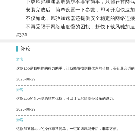
下载风驰加速器最新版本非常简单，只需在官网或
安装完成后，简单设置一下参数，即可开启快速加
不仅如此，风驰加速器还提供安全稳定的网络连接
不再受限于网络速度慢的困扰，赶快下载风驰加速
#37#
评论
游客
这款app是我购物的得力助手，让我能够找到最优惠的价格，买到最合适
2025-08-29
游客
这款app的音乐资源非常优质，可以让我尽情享受音乐的魅力。
2025-08-29
游客
这款加速器app的操作非常简单，一键加速就能开启，非常方便。