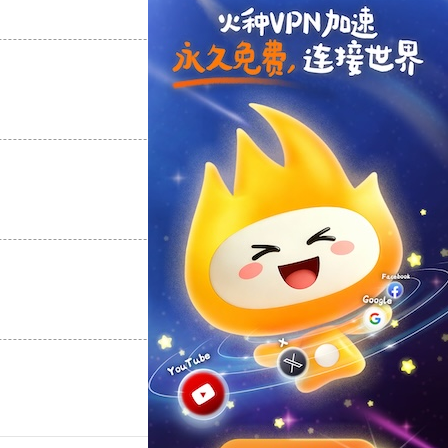
支持
[0]
反对
[0]
支持
[0]
反对
[0]
支持
[0]
反对
[0]
支持
[0]
反对
[0]