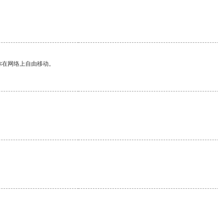
你在网络上自由移动。