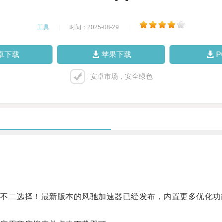
工具
|
时间：2025-08-29
|
卓下载
苹果下载
安卓市场，安全绿色
二选择！最新版本的风驰加速器已经发布，内置更多优化功