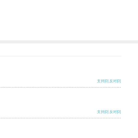
支持
[0]
反对
[0]
支持
[0]
反对
[0]