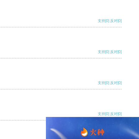
支持
[0]
反对
[0]
支持
[0]
反对
[0]
支持
[0]
反对
[0]
支持
[0]
反对
[0]