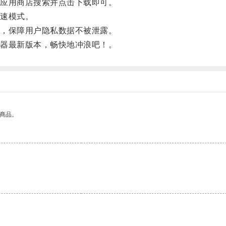
应用商店搜索并点击下载即可。
速模式。
，保障用户隐私数据不被泄露。
器最新版本，畅快地冲浪吧！。
的商品。