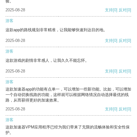
验。
2025-08-28
支持
[0]
反对
[0]
游客
这款app的路线规划非常精准，让我能够快速到达目的地。
2025-08-28
支持
[0]
反对
[0]
游客
这款游戏的剧情非常感人，让我久久不能忘怀。
2025-08-28
支持
[0]
反对
[0]
游客
这款加速器app的功能有点单一，可以增加一些新功能。比如，可以增加
一个自动切换线路的功能，这样就可以根据网络情况自动选择最优的线
路，从而获得更好的加速效果。
2025-08-28
支持
[0]
反对
[0]
游客
这款加速器VPM应用程序已经为我们带来了无限的流畅体验和安全性保
护。