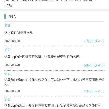
#37#
评论
游客
这个软件我非常喜欢
2025-08-28
支持
[0]
反对
[0]
游客
这款app的社区氛围很温馨，让我能够感受到家的温暖。
2025-08-28
支持
[0]
反对
[0]
游客
这款加速器app的操作有点复杂，可以简化一下，比如将设置页面进行优
化。
2025-08-28
支持
[0]
反对
[0]
游客
这款app的酒店、餐厅推荐非常有用，让我能够享受到高品质的旅行体