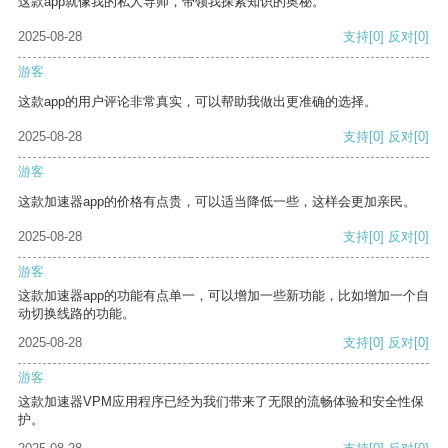
这款app就像我的私人导师，带领我探索知识的奥秘。
2025-08-28
支持
[0]
反对
[0]
游客
这款app的用户评论非常真实，可以帮助我做出更准确的选择。
2025-08-28
支持
[0]
反对
[0]
游客
这款加速器app的价格有点贵，可以适当降低一些，这样会更加亲民。
2025-08-28
支持
[0]
反对
[0]
游客
这款加速器app的功能有点单一，可以增加一些新功能，比如增加一个自
动切换线路的功能。
2025-08-28
支持
[0]
反对
[0]
游客
这款加速器VPM应用程序已经为我们带来了无限的流畅体验和安全性保
护。