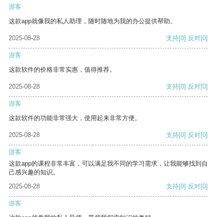
游客
这款app就像我的私人助理，随时随地为我的办公提供帮助。
2025-08-28
支持
[0]
反对
[0]
游客
这款软件的价格非常实惠，值得推荐。
2025-08-28
支持
[0]
反对
[0]
游客
这款软件的功能非常强大，使用起来非常方便。
2025-08-28
支持
[0]
反对
[0]
游客
这款app的课程非常丰富，可以满足我不同的学习需求，让我能够找到自
己感兴趣的知识。
2025-08-28
支持
[0]
反对
[0]
游客