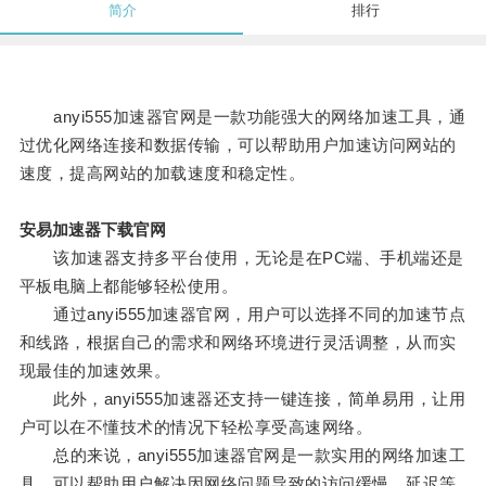
简介
排行
anyi555加速器官网是一款功能强大的网络加速工具，通
过优化网络连接和数据传输，可以帮助用户加速访问网站的
速度，提高网站的加载速度和稳定性。
安易加速器下载官网
该加速器支持多平台使用，无论是在PC端、手机端还是
平板电脑上都能够轻松使用。
通过anyi555加速器官网，用户可以选择不同的加速节点
和线路，根据自己的需求和网络环境进行灵活调整，从而实
现最佳的加速效果。
此外，anyi555加速器还支持一键连接，简单易用，让用
户可以在不懂技术的情况下轻松享受高速网络。
总的来说，anyi555加速器官网是一款实用的网络加速工
具，可以帮助用户解决因网络问题导致的访问缓慢、延迟等