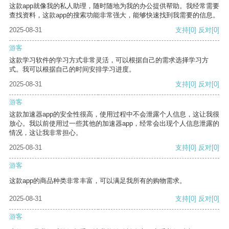
这款app就像我的私人助理，随时随地为我的办公提供帮助。我经常需要
查找资料，这款app的搜索功能非常强大，能够快速找到我需要的信息。
2025-08-31
支持
[0]
反对
[0]
游客
这款学习软件的学习方式非常灵活，可以根据自己的需求选择学习方
式。我可以根据自己的时间安排学习进度。
2025-08-31
支持
[0]
反对
[0]
游客
这款加速器app的安全性很高，使用过程中不会泄露个人信息，这让我很
放心。我以前使用过一些其他的加速器app，经常会出现个人信息泄露的
情况，这让我非常担心。
2025-08-31
支持
[0]
反对
[0]
游客
这款app的商品种类非常丰富，可以满足我所有的购物需求。
2025-08-31
支持
[0]
反对
[0]
游客