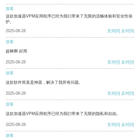
游客
这款加速器VPM应用程序已经为我们带来了无限的流畅体验和安全性保
护。
2025-08-28
支持
[0]
反对
[0]
游客
超棒啊 好用
2025-08-28
支持
[0]
反对
[0]
游客
这款软件简直是神器，解决了我所有问题。
2025-08-28
支持
[0]
反对
[0]
游客
这款加速器VPM应用程序已经为我们带来了无限的隐私和自由。
2025-08-28
支持
[0]
反对
[0]
游客