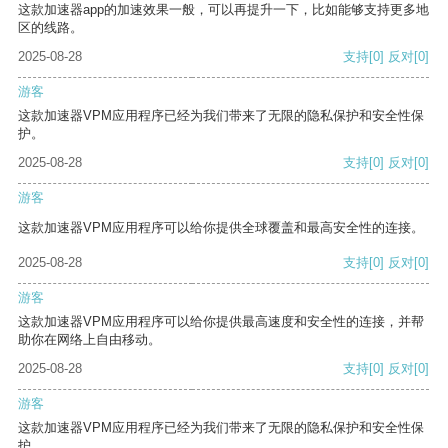
这款加速器app的加速效果一般，可以再提升一下，比如能够支持更多地
区的线路。
2025-08-28
支持
[0]
反对
[0]
游客
这款加速器VPM应用程序已经为我们带来了无限的隐私保护和安全性保
护。
2025-08-28
支持
[0]
反对
[0]
游客
这款加速器VPM应用程序可以给你提供全球覆盖和最高安全性的连接。
2025-08-28
支持
[0]
反对
[0]
游客
这款加速器VPM应用程序可以给你提供最高速度和安全性的连接，并帮
助你在网络上自由移动。
2025-08-28
支持
[0]
反对
[0]
游客
这款加速器VPM应用程序已经为我们带来了无限的隐私保护和安全性保
护。