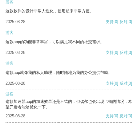
游客
这款软件的设计非常人性化，使用起来非常方便。
2025-08-28
支持
[0]
反对
[0]
游客
这款app的功能非常丰富，可以满足我不同的社交需求。
2025-08-28
支持
[0]
反对
[0]
游客
这款app就像我的私人助理，随时随地为我的办公提供帮助。
2025-08-28
支持
[0]
反对
[0]
游客
这款加速器app的加速效果还是不错的，但偶尔也会出现卡顿的情况，希
望开发者能够优化一下。
2025-08-28
支持
[0]
反对
[0]