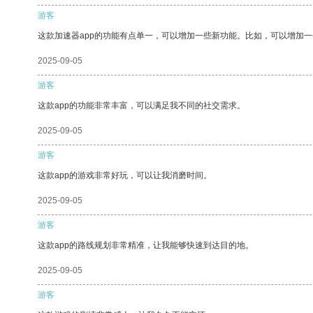
游客
这款加速器app的功能有点单一，可以增加一些新功能。比如，可以增加
2025-09-05
游客
这款app的功能非常丰富，可以满足我不同的社交需求。
2025-09-05
游客
这款app的游戏非常好玩，可以让我消磨时间。
2025-09-05
游客
这款app的路线规划非常精准，让我能够快速到达目的地。
2025-09-05
游客