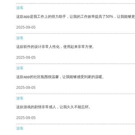
游客
这款app是我工作上的得力助手，让我的工作效率提高了50%，让我能够
2025-09-05
游客
这款软件的设计非常人性化，使用起来非常方便。
2025-09-05
游客
这款app的社区氛围很温馨，让我能够感受到家的温暖。
2025-09-05
游客
这款游戏的剧情非常感人，让我久久不能忘怀。
2025-09-05
游客