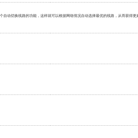
一个自动切换线路的功能，这样就可以根据网络情况自动选择最优的线路，从而获得更