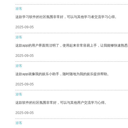
游客
这款学习软件的社区氛围非常好，可以与其他学习者交流学习心得。
2025-09-05
游客
这款app的用户界面简洁明了，使用起来非常容易上手，让我能够快速熟
2025-09-05
游客
这款app就像我的娱乐小助手，随时随地为我的娱乐提供帮助。
2025-09-05
游客
这款软件的社区氛围非常好，可以与其他用户交流学习心得。
2025-09-05
游客