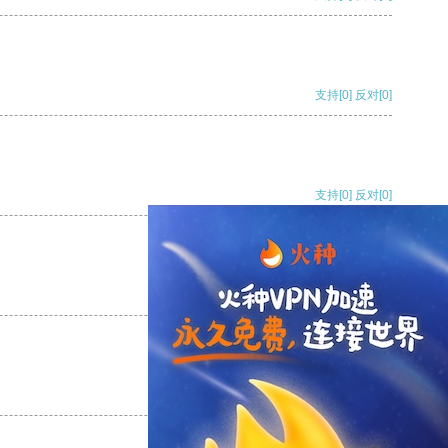
支持
[0]
反对
[0]
支持
[0]
反对
[0]
支持
[0]
反对
[0]
支持
[0]
反对
[0]