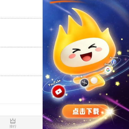
支持
[0]
反对
[0]
支持
[0]
反对
[0]
支持
[0]
反对
[0]
0.016571s
排行
推荐