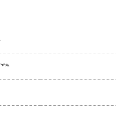
。
区的线路。