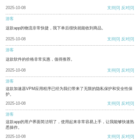
2025-10-08
支持
[0]
反对
[0]
游客
这款app的物流非常快捷，我下单后很快就能收到商品。
2025-10-08
支持
[0]
反对
[0]
游客
这款软件的价格非常实惠，值得推荐。
2025-10-08
支持
[0]
反对
[0]
游客
这款加速器VPM应用程序已经为我们带来了无限的隐私保护和安全性保
护。
2025-10-08
支持
[0]
反对
[0]
游客
这款app的用户界面简洁明了，使用起来非常容易上手，让我能够快速熟
悉操作。
2025-10-08
支持
[0]
反对
[0]