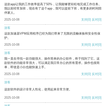
这款app让我的工作效率提高了50%，让我能够更轻松地完成工作任务。
我以前经常加班，现在有了这个app，我可以提前下班，有更多的时间陪
伴家人。
2025-10-08
支持
[0]
反对
[0]
游客
这款加速器VPM应用程序已经为我们带来了无限的流畅体验和安全性保
护。
2025-10-08
支持
[0]
反对
[0]
游客
我一直在寻找一款功能强大、操作简单的办公软件，终于找到了它。这
款软件的功能非常强大，可以满足我日常办公的所有需求。操作也很简
单，即使是小白也能快速上手。
2025-10-08
支持
[0]
反对
[0]
游客
这款软件的设计非常人性化，使用起来非常方便。
2025-10-08
支持
[0]
反对
[0]
游客