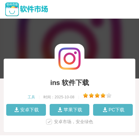
ins 软件下载
工具
|
时间：2025-10-08
|
安卓下载
苹果下载
PC下载
安卓市场，安全绿色