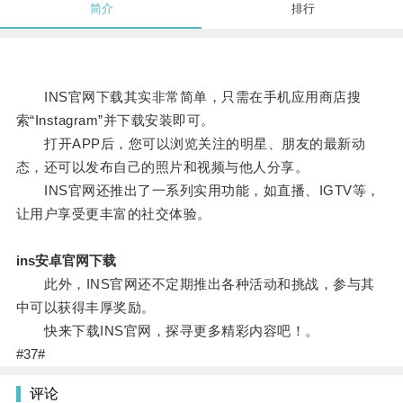
简介
排行
INS官网下载其实非常简单，只需在手机应用商店搜
索“Instagram”并下载安装即可。
打开APP后，您可以浏览关注的明星、朋友的最新动
态，还可以发布自己的照片和视频与他人分享。
INS官网还推出了一系列实用功能，如直播、IGTV等，
让用户享受更丰富的社交体验。
ins安卓官网下载
此外，INS官网还不定期推出各种活动和挑战，参与其
中可以获得丰厚奖励。
快来下载INS官网，探寻更多精彩内容吧！。
#37#
评论