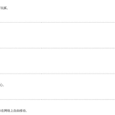
有玩腻。
心。
你在网络上自由移动。