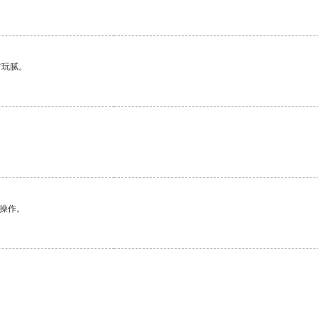
有玩腻。
悉操作。