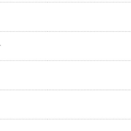
。
。
。