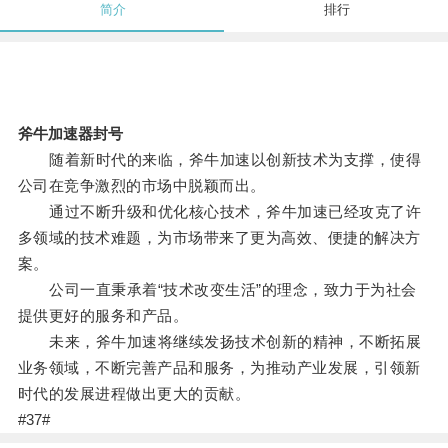
简介
排行
斧牛加速器封号
随着新时代的来临，斧牛加速以创新技术为支撑，使得
公司在竞争激烈的市场中脱颖而出。
通过不断升级和优化核心技术，斧牛加速已经攻克了许
多领域的技术难题，为市场带来了更为高效、便捷的解决方
案。
公司一直秉承着“技术改变生活”的理念，致力于为社会
提供更好的服务和产品。
未来，斧牛加速将继续发扬技术创新的精神，不断拓展
业务领域，不断完善产品和服务，为推动产业发展，引领新
时代的发展进程做出更大的贡献。
#37#