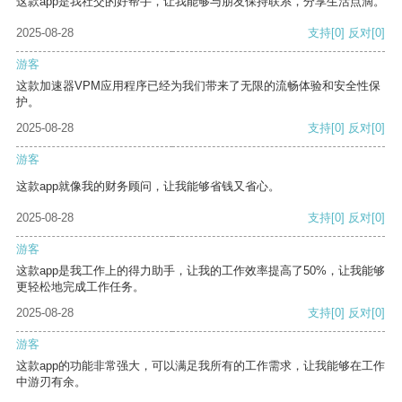
这款app是我社交的好帮手，让我能够与朋友保持联系，分享生活点滴。
2025-08-28
支持
[0]
反对
[0]
游客
这款加速器VPM应用程序已经为我们带来了无限的流畅体验和安全性保
护。
2025-08-28
支持
[0]
反对
[0]
游客
这款app就像我的财务顾问，让我能够省钱又省心。
2025-08-28
支持
[0]
反对
[0]
游客
这款app是我工作上的得力助手，让我的工作效率提高了50%，让我能够
更轻松地完成工作任务。
2025-08-28
支持
[0]
反对
[0]
游客
这款app的功能非常强大，可以满足我所有的工作需求，让我能够在工作
中游刃有余。