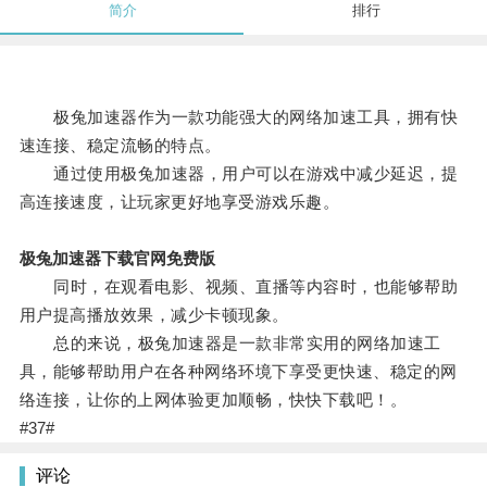
简介
排行
极兔加速器作为一款功能强大的网络加速工具，拥有快
速连接、稳定流畅的特点。
通过使用极兔加速器，用户可以在游戏中减少延迟，提
高连接速度，让玩家更好地享受游戏乐趣。
极兔加速器下载官网免费版
同时，在观看电影、视频、直播等内容时，也能够帮助
用户提高播放效果，减少卡顿现象。
总的来说，极兔加速器是一款非常实用的网络加速工
具，能够帮助用户在各种网络环境下享受更快速、稳定的网
络连接，让你的上网体验更加顺畅，快快下载吧！。
#37#
评论