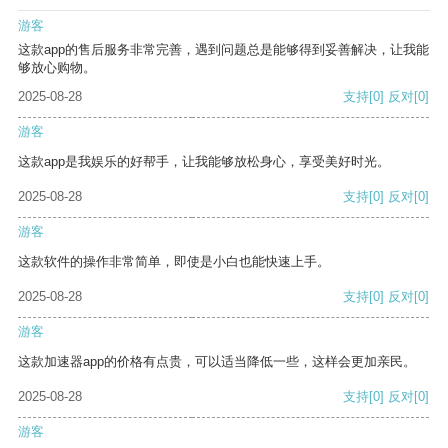
游客
这款app的售后服务非常完善，遇到问题总是能够得到妥善解决，让我能
够放心购物。
2025-08-28
支持
[0]
反对
[0]
游客
这款app是我娱乐的好帮手，让我能够放松身心，享受美好时光。
2025-08-28
支持
[0]
反对
[0]
游客
这款软件的操作非常简单，即使是小白也能快速上手。
2025-08-28
支持
[0]
反对
[0]
游客
这款加速器app的价格有点贵，可以适当降低一些，这样会更加亲民。
2025-08-28
支持
[0]
反对
[0]
游客